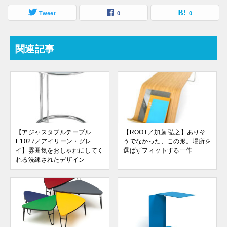
Tweet
0
0
関連記事
【アジャスタブルテーブル
【ROOT／加藤 弘之】ありそ
E1027／アイリーン・グレ
うでなかった、この形。場所を
イ】雰囲気をおしゃれにしてく
選ばずフィットする一作
れる洗練されたデザイン