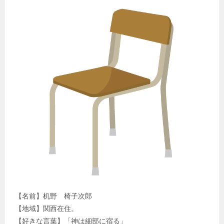
【名前】机野 椅子次郎
【地域】関西在住。
【好きな言葉】「神は細部に宿る」