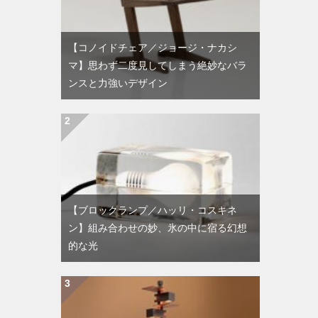
【コノイドチェア／ジョージ・ナカシ
マ】思わず二度見してしまう絶妙なバラ
ンスと力強いデザイン
【ブロックランプ／ハッリ・コスキネ
ン】組み合わせの妙、氷の中に宿る幻想
的な光