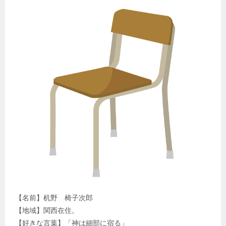
【名前】机野 椅子次郎
【地域】関西在住。
【好きな言葉】「神は細部に宿る」